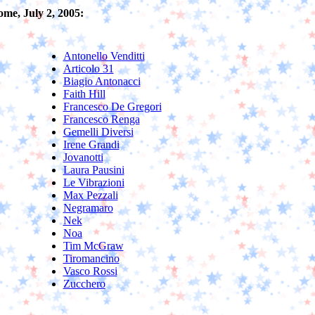
me, July 2, 2005:
Antonello Venditti
Articolo 31
Biagio Antonacci
Faith Hill
Francesco De Gregori
Francesco Renga
Gemelli Diversi
Irene Grandi
Jovanotti
Laura Pausini
Le Vibrazioni
Max Pezzali
Negramaro
Nek
Noa
Tim McGraw
Tiromancino
Vasco Rossi
Zucchero